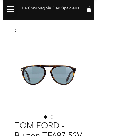
La Compagnie Des Opticiens
TOM FORD -
Burton TF697 52V