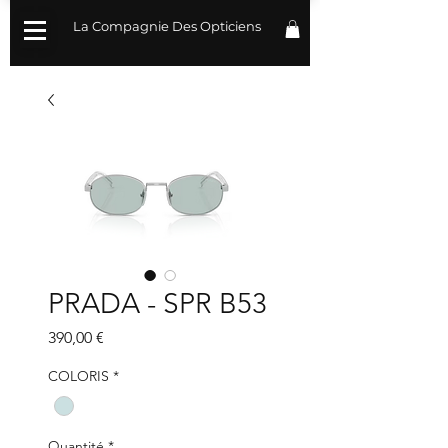
La Compagnie Des Opticiens
PRADA - SPR B53
Prix
390,00 €
COLORIS
*
Quantité
*