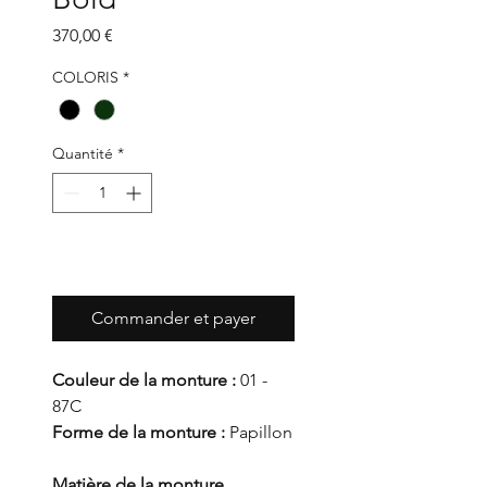
Prix
370,00 €
COLORIS
*
Quantité
*
Ajouter au panier
Commander et payer
Couleur de la monture :
01 -
87C
Forme de la monture :
Papillon
Matière de la monture