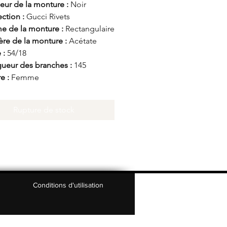
eur de la monture :
Noir
ection :
Gucci Rivets
e de la monture :
Rectangulaire
ère de la monture :
Acétate
e :
54/18
ueur des branches :
145
e :
Femme
Rupture de stock
Conditions d'utilisation