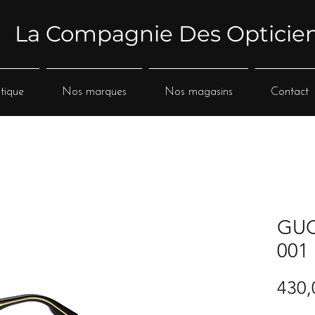
La Compagnie Des Opticie
tique
Nos marques
Nos magasins
Contact
GUC
001
430,