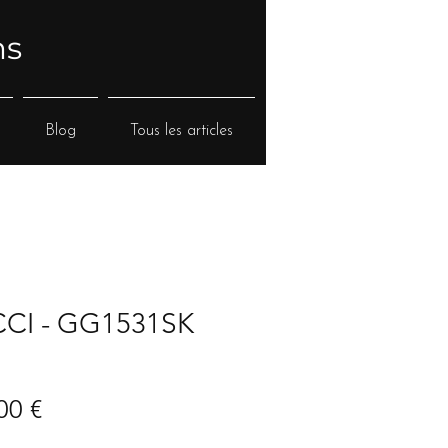
ns
Blog
Tous les articles
CI - GG1531SK
Prix
00 €