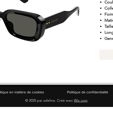
Coul
Coll
Form
Mati
Taill
Long
Genr
itique en matière de cookies
Politique de confidentialité
© 2035 par adeline. Créé avec
Wix.com