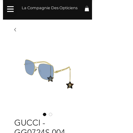
La Compagnie Des Opticiens
GUCCI -
GG0724S 004