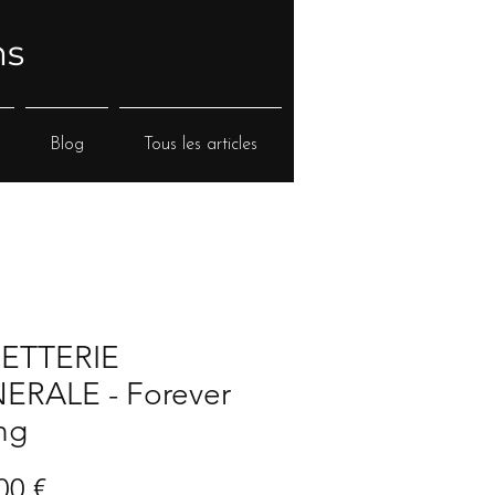
ns
Blog
Tous les articles
ETTERIE
ERALE - Forever
ng
Prix
00 €