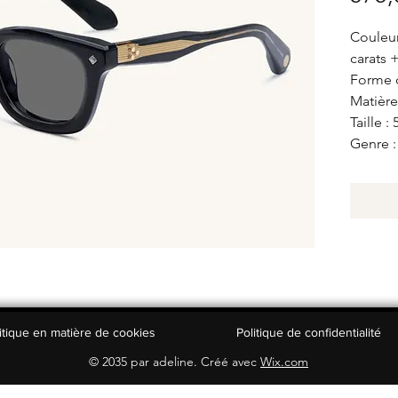
Couleur
carats 
Forme d
Matière
Taille :
Genre :
itique en matière de cookies
Politique de confidentialité
© 2035 par adeline. Créé avec
Wix.com