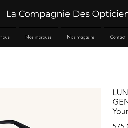
La Compagnie Des Opticie
tique
Nos marques
Nos magasins
Contact
LUN
GEN
You
575,