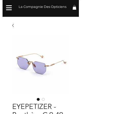
La Compagnie Des Opticiens
EYEPETIZER -