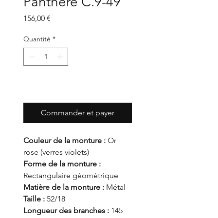
Panthère C.9-49
Prix
156,00 €
Quantité
*
Ajouter au panier
Commander et payer
Couleur de la monture :
Or
rose (verres violets)
Forme de la monture :
Rectangulaire géométrique
Matière de la monture :
Métal
Taille :
52/18
Longueur des branches :
145