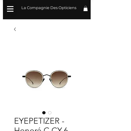
La Compagnie Des Opticiens
EYEPETIZER -
Honoré C.CY-6-