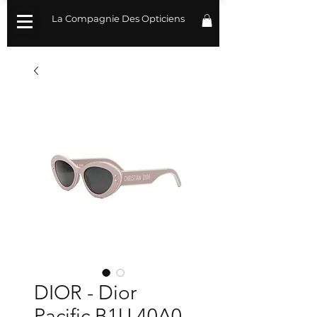
La Compagnie Des Opticiens
DIOR - Dior
Pacific B1U 40A0