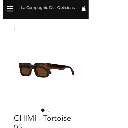
La Compagnie Des Opticiens
CHIMI - Tortoise
05