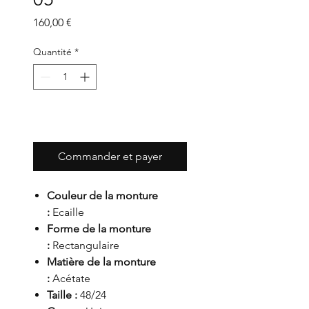
Prix
160,00 €
Quantité
*
Ajouter au panier
Commander et payer
Couleur de la monture
:
Ecaille
Forme de la monture
:
Rectangulaire
Matière de la monture
:
Acétate
Taille :
48/24